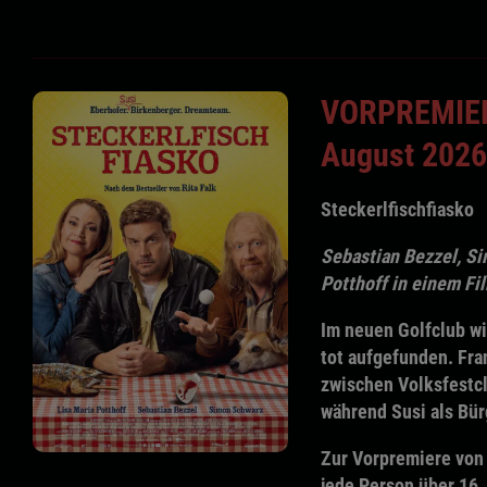
VORPREMIER
August 2026
Steckerlfischfiasko
Sebastian Bezzel, S
Potthoff in einem Fi
Im neuen Golfclub wi
tot aufgefunden. Fra
zwischen Volksfestcl
während Susi als Bür
Zur Vorpremiere von 
jede Person über 16 J