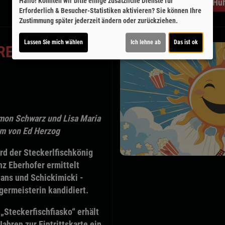
Hallo! Könnten wir bitte einige zusätzliche Dienste für
Lebensansichten eines Hu
Erforderlich & Besucher-Statistiken
aktivieren? Sie können Ihre
Zustimmung später jederzeit ändern oder zurückziehen.
Lassen Sie mich wählen
Ich lehne ab
Das ist ok
E Mittwoch 12.
imon Schwarz und Lisa Maria
lm von Ed Herzog
rd der Steckerlfischkönig
nz Eberhofer ermittelt
ans und Schickimicki -
germeisterin kandidiert.
„Steckerfischfiasko“ erhält
ahren zur Eintrittskarte ein