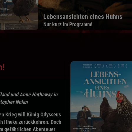
Vaiana
s Huhns
Ab Freitag, den 07.
Programm!
m!
land und Anne Hathaway in
stopher Nolan
en Krieg will König Odysseus
ch Ithaka zurückkehren. Doch
m gefährlichen Abenteuer