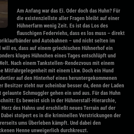
Am Anfang war das Ei. Oder doch das Huhn? Für
die existenziellste aller Fragen bleibt auf einer
Hühnerfarm wenig Zeit. Es ist das Los des
flauschigen Federviehs, dass es los muss – direkt
riklaufbänder und Autobahnen – und nicht selten im
 will es, dass auf einem griechischen Hühnerhof ein
onders kluges Hühnchen eines Tages entschlüpft und
e Welt. Nach einem Tankstellen-Rendezvous mit einem
ne Mitfahrgelegenheit mit einem Lkw. Doch ein Hund
edertier auf den Hinterhof eines heruntergekommenen
r Besitzer steht nur scheinbar besser da, denn der Laden
ht gelaunte Schmuggler gehen ein und aus. Für das Huhn
hnitt: Es beweist sich in der Hühnerstall-Hierarchie,
 Herz des Hahns und erschließt neues Terrain auf der
Dabei stolpert es in die kriminellen Verstrickungen der
ihrerseits ums Überleben kämpft. Und dabei den
kenen Henne unweigerlich durchkreuzt.