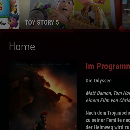
Lebensansichten eine
Nur kurz im Programm!
Home
Im Program
Die Odyssee
Matt Damon, Tom Hol
einem Film von Chri
Nach dem Trojanisch
zu seiner Familie na
der Heimweg wird zu