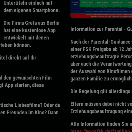
Untertiteln
einfach mit
dem eigenen Smartphone.
Die Firma
Greta
aus Berlin
Information zur Parental - 
hat eine kostenlose App
entwickelt mit denen
Nach der Parental-Guidance-
rleben können.
einer FSK Freigabe ab 12 Jah
erziehungsbeauftragte Person
tel direkt auf Ihr
aber auch die Verantwortung
der Auswahl von Kinofilmen 
nd den gewünschten Film
ganzen Familie zu ermöglich
t App starten, diese
Die Regelung gilt allerdings
Eltern müssen dabei nicht s
ntische Liebesfilme? Oder du
Erziehungsbeauftragung eine
inen Freunden im Kino? Dann
Alle Information finden Sie a
https://www.fsk.de/familie