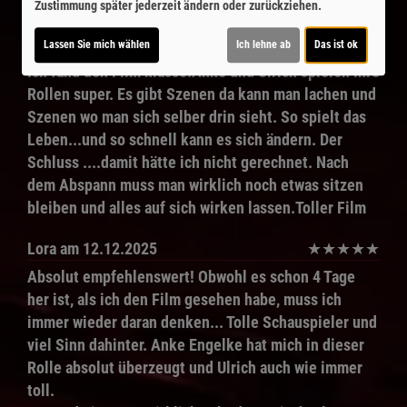
Rolle nicht vorstellen. Aber einfach toll.
Zustimmung später jederzeit ändern oder zurückziehen.
Dagmar
am 24.01.2026
★
★
★
★
★
Lassen Sie mich wählen
Ich lehne ab
Das ist ok
Ich fand den Film klasse.Anke und Ulrich spielen ihre
Rollen super. Es gibt Szenen da kann man lachen und
Szenen wo man sich selber drin sieht. So spielt das
Leben...und so schnell kann es sich ändern. Der
Schluss ....damit hätte ich nicht gerechnet. Nach
dem Abspann muss man wirklich noch etwas sitzen
bleiben und alles auf sich wirken lassen.Toller Film
Lora
am 12.12.2025
★
★
★
★
★
Absolut empfehlenswert! Obwohl es schon 4 Tage
her ist, als ich den Film gesehen habe, muss ich
immer wieder daran denken... Tolle Schauspieler und
viel Sinn dahinter. Anke Engelke hat mich in dieser
Rolle absolut überzeugt und Ulrich auch wie immer
toll.