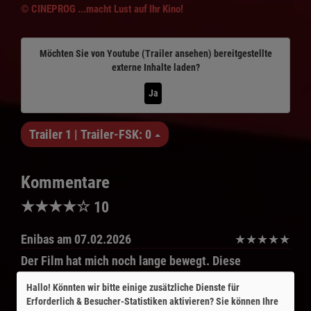
© CINEPROG ...macht Lust auf Ihr Kino!
Möchten Sie von
Youtube (Trailer ansehen)
bereitgestellte
externe Inhalte laden?
Ja
Trailer 1 | Trailer-FSK: 0
Kommentare
★
★
★
★
☆
10
Enibas
am 07.02.2026
★
★
★
★
★
Der Film hat mich noch lange bewegt. Diese
plötzliche Veränderung im Leben kann uns Alle
Hallo! Könnten wir bitte einige zusätzliche Dienste für
treffen. Anke Engelke konnte ich mir in solch einer
Erforderlich & Besucher-Statistiken
aktivieren? Sie können Ihre