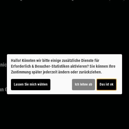
Hallo! Könnten wir bitte einige zusätzliche Dienste für
nicht bekannt
Erforderlich & Besucher-Statistiken
aktivieren? Sie können Ihre
Zustimmung später jederzeit ändern oder zurückziehen.
Lassen Sie mich wählen
Ich lehne ab
Das ist ok
nn
Genre:
Dokumentarfilm
Land:
Deutschland 2024