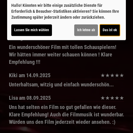
Hallo! Könnten wir bitte einige zusätzliche Dienste für
Erforderlich & Besucher-Statistiken
aktivieren? Sie können Ihre
Kommentare
Zustimmung später jederzeit ändern oder zurückziehen.
★
★
★
★
★
6
Lassen Sie mich wählen
Ich lehne ab
Das ist ok
Annegritt
am 25.09.2025
★
★
★
★
★
Ein wunderschöner Film mit tollen Schauspielern!
Wir hätten immer weiter schauen können ! Klare
Empfehlung !!!
Kiki
am 14.09.2025
★
★
★
★
★
Unterhaltsam, witzig und einfach wunderschön...
Lisa
am 08.09.2025
★
★
★
★
★
Uns hat selten ein Film so gut gefallen wie dieser.
Klare Empfehlung! Auch die Filmmusik ist wunderbar.
Würden uns den Film jederzeit wieder ansehen. :)