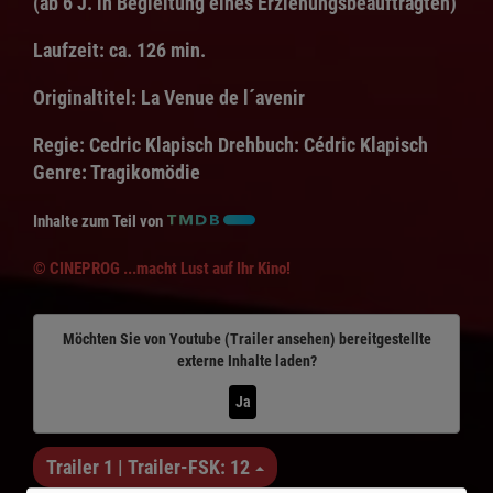
(ab 6 J. in Begleitung eines Erziehungsbeauftragten)
Laufzeit:
ca. 126 min.
Originaltitel:
La Venue de l´avenir
Regie:
Cedric Klapisch
Drehbuch:
Cédric Klapisch
Genre:
Tragikomödie
Inhalte zum Teil von
© CINEPROG ...macht Lust auf Ihr Kino!
Möchten Sie von
Youtube (Trailer ansehen)
bereitgestellte
externe Inhalte laden?
Ja
Trailer 1 | Trailer-FSK: 12