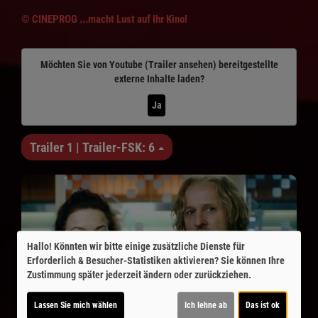
© CINEPROG ...macht Lust auf Ihr Kino!
Möchten Sie von
Youtube (Trailer ansehen)
bereitgestellte
externe Inhalte laden?
Ja
Trailer 1 | Trailer-FSK: 6
Hallo! Könnten wir bitte einige zusätzliche Dienste für
Erforderlich & Besucher-Statistiken
aktivieren? Sie können Ihre
Zustimmung später jederzeit ändern oder zurückziehen.
Lassen Sie mich wählen
Ich lehne ab
Das ist ok