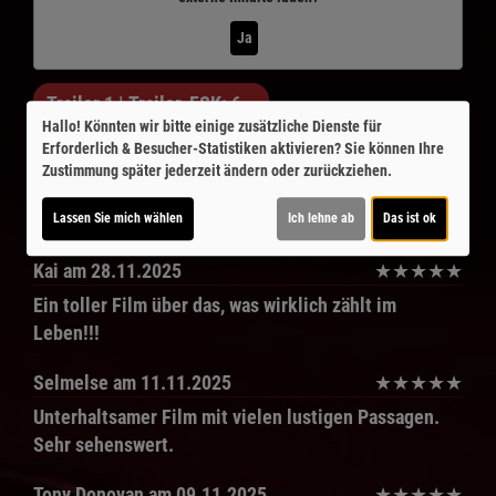
Ja
Trailer 1 | Trailer-FSK: 6
Hallo! Könnten wir bitte einige zusätzliche Dienste für
Erforderlich & Besucher-Statistiken
aktivieren? Sie können Ihre
Zustimmung später jederzeit ändern oder zurückziehen.
Kommentare
★
★
★
★
★
7
Lassen Sie mich wählen
Ich lehne ab
Das ist ok
Kai
am 28.11.2025
★
★
★
★
★
Ein toller Film über das, was wirklich zählt im
Leben!!!
Selmelse
am 11.11.2025
★
★
★
★
★
Unterhaltsamer Film mit vielen lustigen Passagen.
Sehr sehenswert.
Tony Donovan
am 09.11.2025
★
★
★
★
★