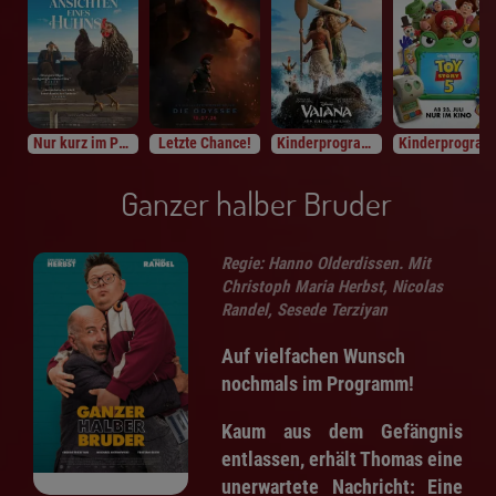
Nur kurz im Programm
Letzte Chance!
Kinderprogramm
Kinderprogramm
Ganzer halber Bruder
Regie: Hanno Olderdissen. Mit
Christoph Maria Herbst, Nicolas
Randel, Sesede Terziyan
Auf vielfachen Wunsch
nochmals im Programm!
Kaum aus dem Gefängnis
entlassen, erhält Thomas eine
unerwartete Nachricht: Eine