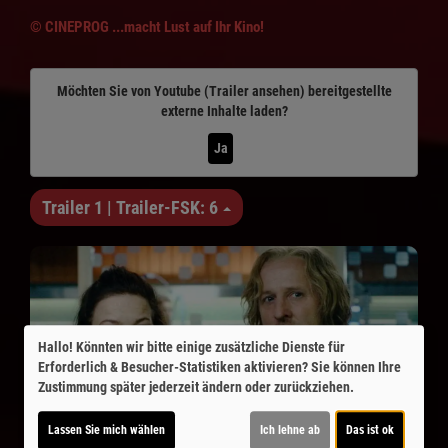
© CINEPROG ...macht Lust auf Ihr Kino!
Möchten Sie von
Youtube (Trailer ansehen)
bereitgestellte
externe Inhalte laden?
Ja
Trailer 1 | Trailer-FSK: 6
Hallo! Könnten wir bitte einige zusätzliche Dienste für
Erforderlich & Besucher-Statistiken
aktivieren? Sie können Ihre
Zustimmung später jederzeit ändern oder zurückziehen.
Lassen Sie mich wählen
Ich lehne ab
Das ist ok